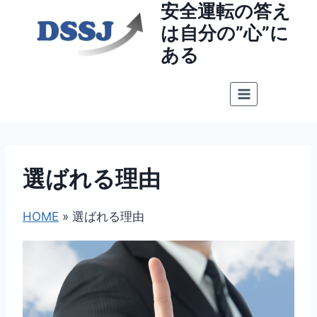
安全運転の答え
内
容
は自分の”心”に
を
ある
ス
キ
ッ
プ
選ばれる理由
HOME
»
選ばれる理由