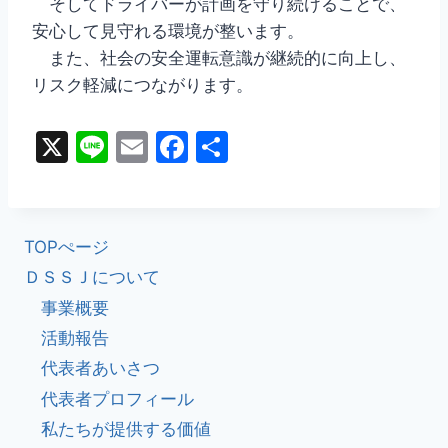
そしてドライバーが計画を守り続けることで、
安心して見守れる環境が整います。
また、社会の安全運転意識が継続的に向上し、
リスク軽減につながります。
X
Li
E
F
共
n
m
a
有
e
ai
c
l
e
TOPぺージ
b
ＤＳＳＪについて
o
事業概要
o
活動報告
k
代表者あいさつ
代表者プロフィール
私たちが提供する価値