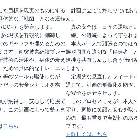
た目標を現実のものにする
計画は立てて終わりではあ
具体的な「地図」となる運転
ん。
（DCP）を策定します。
真の安全は、日々の運転と
の現状を客観的に棚卸し
「線」の継続によって守られ
とのギャップを埋めるための
本人が一人で頑張るのでは
てます。衝突被害経験ブレー
族や周囲が適切な「伴走者」
新技術の活用や、身体の衰え
進捗を共有し励まし合う仕組
」ための具体的なトレーニン
します。
AI等のツールも駆使しなが
定期的な見直しとフィード
ただけの安全シナリオを構
通じて、計画の形骸化を防ぎ
な安全を定着させます。
が納得し、安心して応援で
このプロセスこそが、本人
を、この計画によって整えま
守り、家族に笑顔と安心を取
めの、最も重要で実効性のあ
はこちら
プです。
＞詳しくはこちら