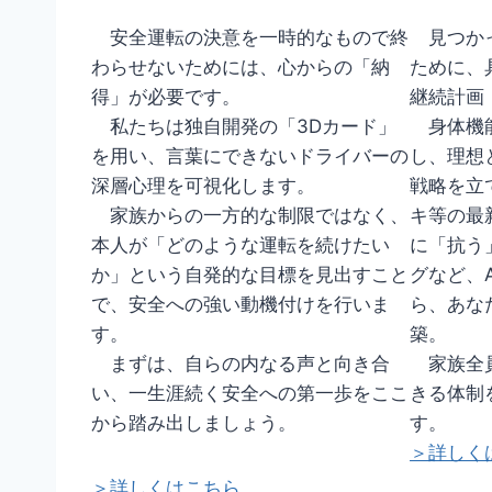
安全運転の決意を一時的なもので終
見つかっ
わらせないためには、心からの「納
ために、
得」が必要です。
継続計画
私たちは独自開発の「3Dカード」
身体機能
を用い、言葉にできないドライバーの
し、理想
深層心理を可視化します。
戦略を立
家族からの一方的な制限ではなく、
キ等の最
本人が「どのような運転を続けたい
に「抗う
か」という自発的な目標を見出すこと
グなど、
で、安全への強い動機付けを行いま
ら、あな
す。
築。
まずは、自らの内なる声と向き合
家族全員
い、一生涯続く安全への第一歩をここ
きる体制
から踏み出しましょう。
す。
＞詳しく
＞詳しくはこちら