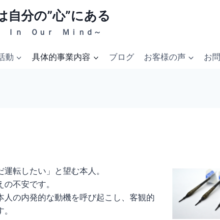
は自分の”心”にある
 Ｉｎ Ｏｕｒ Ｍｉｎｄ～
活動
具体的事業内容
ブログ
お客様の声
お
だ運転したい」と望む本人。
えの不安です。
本人の内発的な動機を呼び起こし、客観的
す。