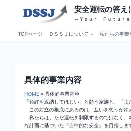
内
安全運転の答え
容
～Ｙｏｕｒ Ｆｕｔｕｒｅ
を
ス
TOPぺージ
ＤＳＳＪについて
私たちの事業
キ
ッ
プ
具体的事業内容
HOME
»
具体的事業内容
「免許を返納してほしい」と願う家族と、「ま
この対立の根底にあるのは、互いを想うがゆ
私たちは、ただ運転を制限するのではなく、
な計画に基づいた『自律的な安全』を目指しま