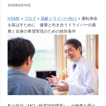
By
2025年6月10日
dssj
HOME
»
ブログ
»
高齢ドライバー向け
»
運転寿命
を延ばすために 健康と向き合うドライバーの責
務と自身の希望実現のための絶対条件
私は先日「MCI（軽度認知障害）」の検査を受け