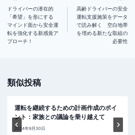
投
b
o
ドライバーの潜在的
高齢ドライバーの安全
稿
「希望」を形にする
運転支援施策をデータ
o
ナ
マインド面から安全運
で読み解く 空白地帯
k
転を強化する新感覚ア
を埋める新たな取組の
ビ
プローチ！
必要性
ゲ
ー
シ
類似投稿
ョ
ン
運転を継続するための計画作成のポイ
ント：家族との議論を乗り越えて
By
2024年9月30日
dssj