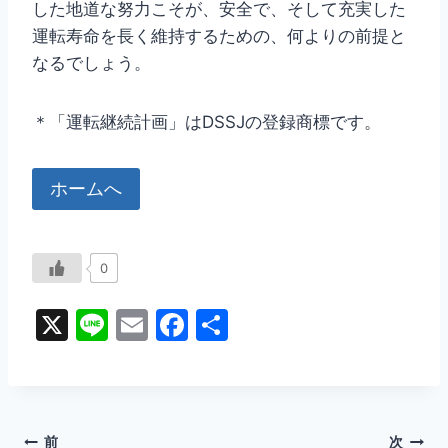
した地道な努力こそが、安全で、そして充実した
運転寿命を長く維持するための、何よりの前提と
なるでしょう。
＊「運転継続計画」はDSSJの登録商標です。
ホームへ
0
X
Li
E
F
共
n
m
a
有
e
ai
c
l
e
前
次