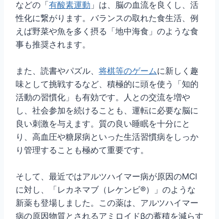
などの「
有酸素運動
」は、脳の血流を良くし、活
性化に繋がります。バランスの取れた食生活、例
えば野菜や魚を多く摂る「地中海食」のような食
事も推奨されます。
また、読書やパズル、
将棋等のゲーム
に新しく趣
味として挑戦するなど、積極的に頭を使う「知的
活動の習慣化」も有効です。人との交流を増や
し、社会参加を続けることも、運転に必要な脳に
良い刺激を与えます。質の良い睡眠を十分にと
り、高血圧や糖尿病といった生活習慣病をしっか
り管理することも極めて重要です。
そして、最近ではアルツハイマー病が原因のMCI
に対し、「レカネマブ（レケンビ®）」のような
新薬も登場しました。この薬は、アルツハイマー
病の原因物質とされるアミロイドβの蓄積を減らす