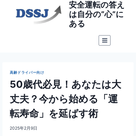
安全運転の答え
内
容
は自分の”心”に
を
ある
ス
キ
ッ
プ
高齢ドライバー向け
50歳代必見！あなたは大
丈夫？今から始める「運
転寿命」を延ばす術
By
2025年2月9日
dssj