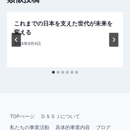
シ
ョ
これまでの日本を支えた世代が未来を
ン
変える
By
2024年9月4日
dssj
TOPぺージ
ＤＳＳＪについて
私たちの事業活動
具体的事業内容
ブログ