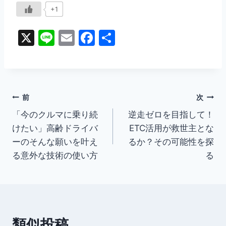
+1
X
Li
E
F
共
n
m
a
有
e
ai
c
l
e
投
b
前
次
o
「今のクルマに乗り続
逆走ゼロを目指して！
稿
けたい」高齢ドライバ
ETC活用が救世主とな
o
ナ
ーのそんな願いを叶え
るか？その可能性を探
k
る意外な技術の使い方
る
ビ
ゲ
ー
類似投稿