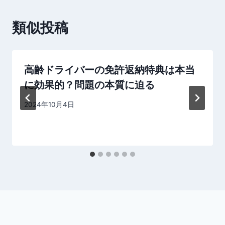
ー
類似投稿
シ
ョ
高齢ドライバーの免許返納特典は本当
ン
に効果的？問題の本質に迫る
By
2024年10月4日
dssj