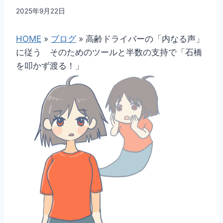
By
2025年9月22日
dssj
HOME
»
ブログ
»
高齢ドライバーの「内なる声」
に従う そのためのツールと半数の支持で「石橋
を叩かず渡る！」