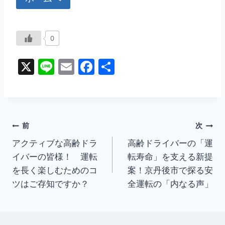
0
X
Li
E
F
共
n
m
a
有
e
ai
c
l
e
投
b
前
次
o
アクティブな高齢ドラ
高齢ドライバーの「運
稿
イバーの皆様！ 運転
転寿命」を支える新提
o
ナ
を長く楽しむためのコ
案！京丹後市で探る安
k
ツはご存知ですか？
全運転の「内なる声」
ビ
ゲ