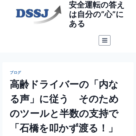
安全運転の答え
内
容
は自分の”心”に
を
ある
ス
キ
ッ
プ
ブログ
高齢ドライバーの「内な
る声」に従う そのため
のツールと半数の支持で
「石橋を叩かず渡る！」