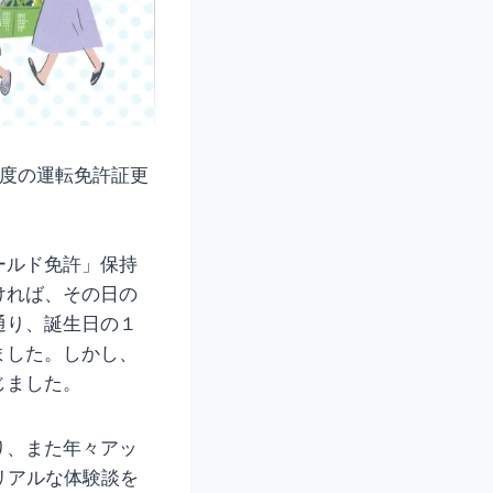
一度の運転免許証更
ールド免許」保持
ければ、その日の
通り、誕生日の１
ました。しかし、
じました。
り、また年々アッ
リアルな体験談を