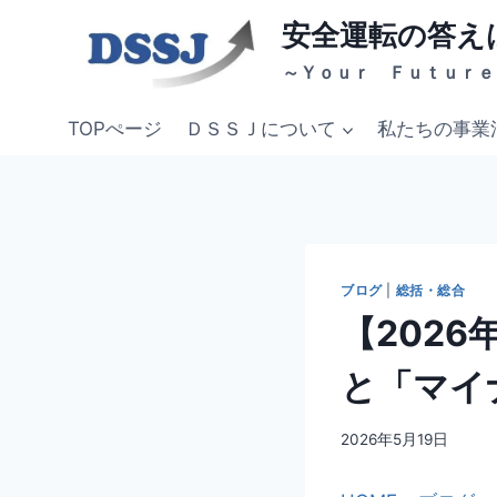
内
安全運転の答え
容
～Ｙｏｕｒ Ｆｕｔｕｒｅ
を
ス
TOPぺージ
ＤＳＳＪについて
私たちの事業
キ
ッ
プ
ブログ
|
総括・総合
【202
と「マイ
By
2026年5月19日
dssj